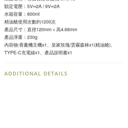
額定電壓：5V═2A / 9V═2A
水箱容量：800ml
精油艙使用次數約1200次
產品尺寸：直徑120mm × 高4.68mm
產品淨重：230g
內容物:香薰機主機x1、皇家玫瑰/雲霧森林x1(精油艙)、
TYPE-C充電線x1、產品說明書x1
ADDITIONAL DETAILS