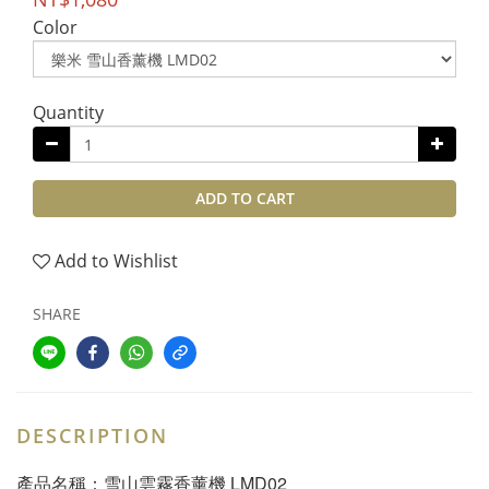
Color
Quantity
ADD TO CART
Add to Wishlist
SHARE
DESCRIPTION
產品名稱：雪山雲霧香薰機 LMD02