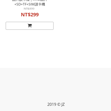
+SD+TF+SIM讀卡機
NT$399
NT$299
2019 © JZ