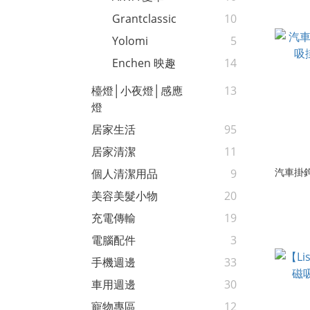
Grantclassic
10
Yolomi
5
Enchen 映趣
14
檯燈│小夜燈│感應
13
燈
居家生活
95
居家清潔
11
汽車掛鉤
個人清潔用品
9
美容美髮小物
20
充電傳輸
19
電腦配件
3
手機週邊
33
車用週邊
30
寵物專區
12