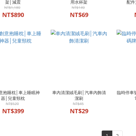
架│減震
用水杯架
配件
NT$1,180
NT$130
NT$890
NT$69
意抱睡枕│車上睡眠神
車內清潔絨毛刷│汽車內飾清
臨時停車
器│兒童頸枕
潔刷
NT$520
NT$45
NT$399
NT$29