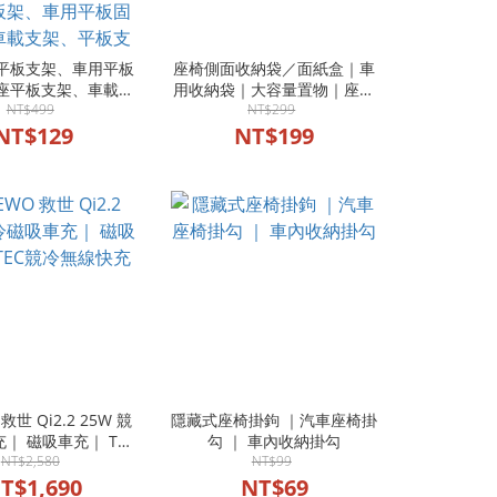
平板支架、車用平板
座椅側面收納袋／面紙盒｜車
座平板支架、車載平
用收納袋｜大容量置物｜座椅
汽車平板架、車用手
NT$499
縫隙收納｜不占空間
NT$299
車用追劇支架、車用
NT$129
NT$199
、後座娛樂支架、免
板架、車用平板固定
支架、平板支撐架、
配件、平板支架
救世 Qi2.2 25W 競
隱藏式座椅掛鉤 ｜汽車座椅掛
｜ 磁吸車充｜ TEC
勾 ｜ 車內收納掛勾
競冷無線快充
NT$2,580
NT$99
T$1,690
NT$69