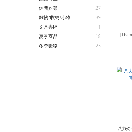
休閒娛樂
27
雜物/收納/小物
39
文具專區
1
【Lise
夏季商品
18
冬季暖物
23
八力架 