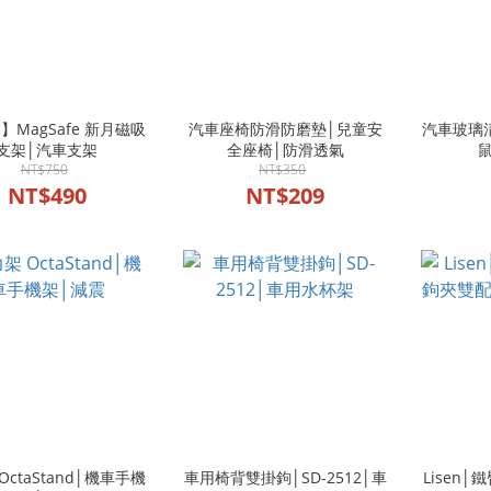
n】MagSafe 新月磁吸
汽車座椅防滑防磨墊│兒童安
汽車玻璃
支架│汽車支架
全座椅│防滑透氣
NT$750
NT$350
NT$490
NT$209
OctaStand│機車手機
車用椅背雙掛鉤│SD-2512│車
Lisen