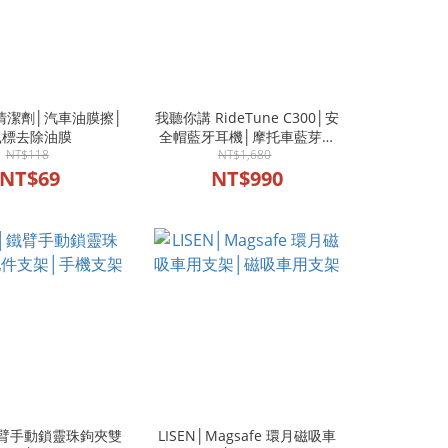
清潔劑│汽車油膜擦│
我聽你講 RideTune C300│安
鼠標去除油膜
全帽藍牙耳機│摩托車藍芽耳
NT$118
NT$1,680
機
NT$69
NT$990
│鐵臂手動鎖靈珠鉤夾雙
LISEN│Magsafe 環月磁吸車