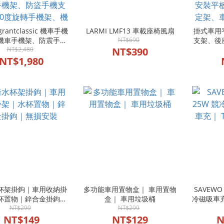
grantclassic 機車手機
LARMI LMF13 車載座椅風扇
掛式車用
機車手機架、防震手機
NT$690
支架、後
四軸防震手機架、重機
NT$2,480
NT$390
板支架、
架、導航手機架、機車
NT$1,980
機支架、
架、後照鏡手機架、把
導航支架
機架、防盜手機支架、
安裝平
度旋轉手機架、機車導航
架、車載
架
汽車
杯架掛鉤｜車用收納掛
多功能車用置物盒｜ 車用置物
SAVEWO 
杯置物｜鋅合金掛鉤｜
盒｜ 車用垃圾桶
冷磁吸車充
無損安裝
NT$299
NT$299
NT$149
NT$129
N