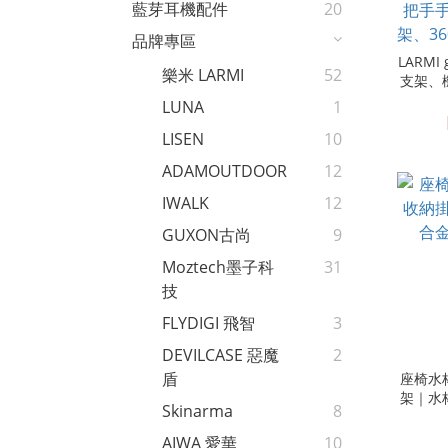
藍芽耳機配件
20
品牌專區
LARMI 
樂米 LARMI
52
支架、
支架、
LUNA
1
手機支
導航支
LISEN
10
手手
ADAMOUTDOOR
12
360
IWALK
12
GUXON古尚
9
Moztech墨子科
31
技
FLYDIGI 飛智
3
DEVILCASE 惡魔
2
盾
座椅水
架｜水
Skinarma
8
AIWA 愛華
10