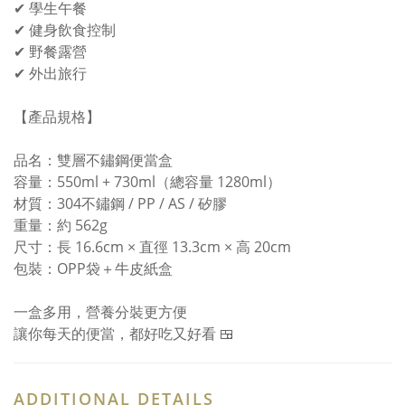
✔ 學生午餐
✔ 健身飲食控制
✔ 野餐露營
✔ 外出旅行
【產品規格】
品名：雙層不鏽鋼便當盒
容量：550ml + 730ml（總容量 1280ml）
材質：304不鏽鋼 / PP / AS / 矽膠
重量：約 562g
尺寸：長 16.6cm × 直徑 13.3cm × 高 20cm
包裝：OPP袋＋牛皮紙盒
一盒多用，營養分裝更方便
讓你每天的便當，都好吃又好看 🍱
ADDITIONAL DETAILS