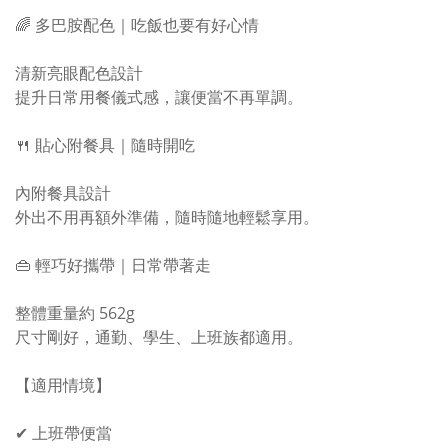
🌈 多巴胺配色｜吃飯也要有好心情
清新亮眼配色設計
提升日常用餐儀式感，讓便當不再單調。
🍴 貼心附餐具｜隨時開吃
內附餐具設計
外出不用再額外準備，隨時隨地輕鬆享用。
👜 輕巧好攜帶｜日常帶著走
整體重量約 562g
尺寸剛好，通勤、學生、上班族都適用。
【適用情境】
✔ 上班帶便當