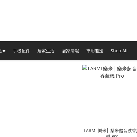
區
手機配件
居家生活
居家清潔
車用週邊
Shop All
LARMI 樂米│ 樂米超音波香薰
機 Pro