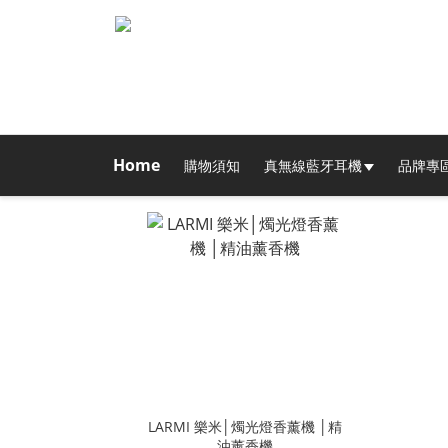
Home
購物須知
真無線藍牙耳機
品牌專
LARMI 樂米│燭光燈香薰機 │精
油薰香機