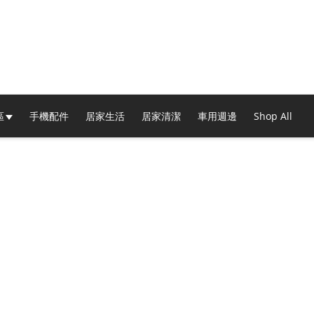
區
手機配件
居家生活
居家清潔
車用週邊
Shop All