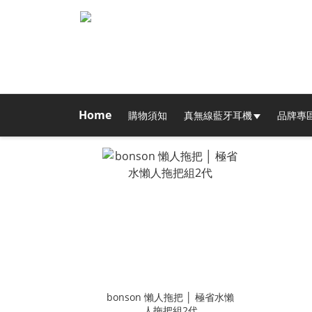
Home
購物須知
真無線藍牙耳機
品牌專
bonson 懶人拖把 │ 極省水懶
人拖把組2代