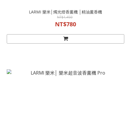
LARMI 樂米│燭光燈香薰機 │精油薰香機
NT$1,450
NT$780