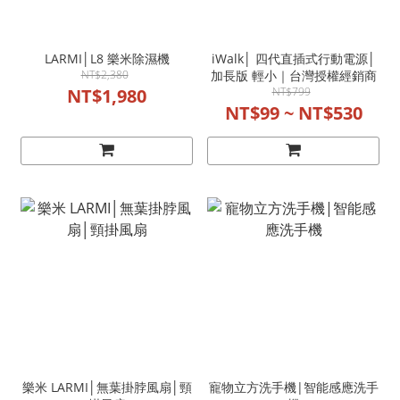
LARMI│L8 樂米除濕機
iWalk│ 四代直插式行動電源│
NT$2,380
加長版 輕小｜台灣授權經銷商
NT$1,980
NT$799
NT$99 ~ NT$530
樂米 LARMI│無葉掛脖風扇│頸
寵物立方洗手機|智能感應洗手