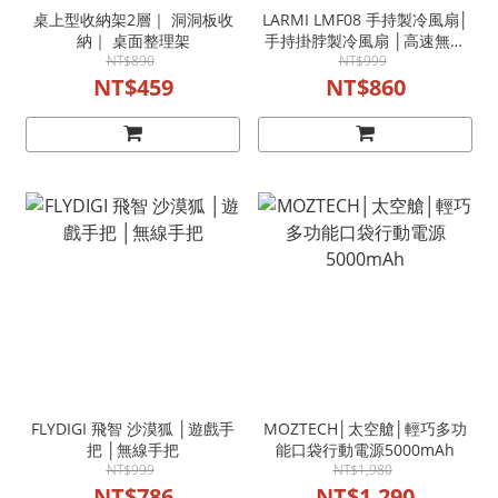
桌上型收納架2層｜ 洞洞板收
LARMI LMF08 手持製冷風扇│
納｜ 桌面整理架
手持掛脖製冷風扇 │高速無刷
NT$890
風扇 暴力風扇
NT$999
NT$459
NT$860
FLYDIGI 飛智 沙漠狐 │遊戲手
MOZTECH│太空艙│輕巧多功
把 │無線手把
能口袋行動電源5000mAh
NT$999
NT$1,980
NT$786
NT$1,290