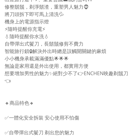
修整鬍鬚，剃淨鬍渣，重塑男人魅力🧔
將刀頭拆下即可馬上清洗💦
機身上的電源指示燈
⚡隨時提醒你充電⚡
💧隨時提醒你水洗💧
自帶彈出式鬢刀，長鬍鬚修剪不費力
智能旅行鎖🔒解決外出時總是誤觸開關鍵的麻煩
小小機身承載滿滿優點🌟🌟🌟
無論是家用還是外出使用，都實用方便
想要增加男性的魅力✨絕對少不了👉ENCHEN映趣剃鬚刀
👈
🔸商品特色🔸
✅一體化安全拆裝 安心使用不怕傷
✅自帶彈出式鬢刀 剃出您的魅力