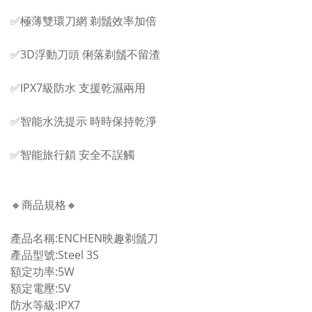
✅極薄雙環刀網 剃鬚效率加倍
✅3D浮動刀頭 俐落剃鬚不留渣
✅IPX7級防水 支援乾濕兩用
✅智能水洗提示 時時保持乾淨
✅智能旅行鎖 安全不誤觸
🔸商品規格🔸
產品名稱:ENCHEN映趣剃鬚刀
產品型號:Steel 3S
額定功率:5W
額定電壓:5V
防水等級:IPX7