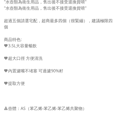
"水壺類為衛生用品，售出後不接受退換貨唷"
"水壺類為衛生用品，售出後不接受退換貨唷"
超過五個請選宅配，超商最多四個（很緊繃），建議極限四
個
商品特色:
🧡3.5L大容量暢飲
🧡超大口徑 方便清洗
🧡內置濾嘴不堵塞 可過濾90%籽
🧡提取方便
🔺壺體：AS（苯乙烯-苯乙烯-苯乙烯共聚物）