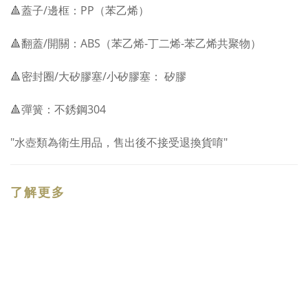
🔺蓋子/邊框：PP（苯乙烯）
🔺翻蓋/開關：ABS（苯乙烯-丁二烯-苯乙烯共聚物）
🔺密封圈/大矽膠塞/小矽膠塞： 矽膠
🔺彈簧：不銹鋼304
"水壺類為衛生用品，售出後不接受退換貨唷"
了解更多