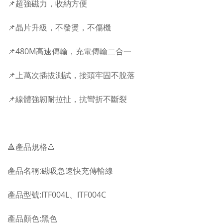
📌超強磁力，收納方便
📌晶片升級，不發燙，不傷機
📌480M高速傳輸，充電傳輸二合一
📌上萬次插拔測試，接頭牢固不脫落
📌線體強韌耐拉扯，抗彎折不斷裂
🔺產品規格🔺
產品名稱:磁吸急速快充傳輸線
產品型號:ITF004L、ITF004C
產品顏色:黑色