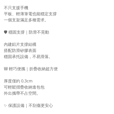
不只支援手機
平板、輕薄筆電也能穩定支撐
一個支架滿足多種需求。
🛡 穩固支撐｜防滑不晃動
內建鋁片支撐結構
搭配防滑矽膠表面
穩固承托設備，不易滑落。
🎒 輕巧便攜｜折疊收納超方便
厚度僅約 0.3cm
可輕鬆摺疊收納進包包
外出攜帶不占空間。
✨ 保護設備｜不刮傷更安心