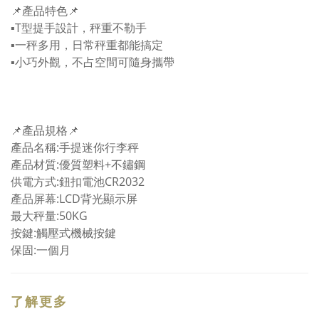
📌產品特色📌
▪️T型提手設計，秤重不勒手
▪️一秤多用，日常秤重都能搞定
▪️小巧外觀，不占空間可隨身攜帶
📌產品規格📌
產品名稱:手提迷你行李秤
產品材質:優質塑料+不鏽鋼
供電方式:鈕扣電池CR2032
產品屏幕:LCD背光顯示屏
最大秤量:50KG
按鍵:觸壓式機械按鍵
保固:一個月
了解更多