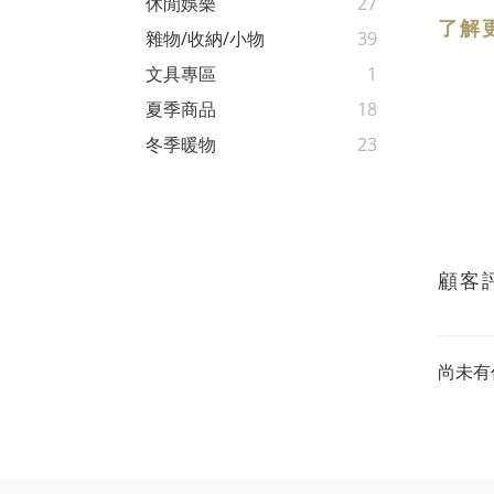
休閒娛樂
27
了解
雜物/收納/小物
39
文具專區
1
夏季商品
18
冬季暖物
23
顧客
尚未有