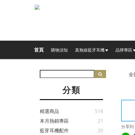
首頁
購物須知
真無線藍牙耳機
品牌專區
全
分類
精選商品
514
本月熱銷專區
21
分享到
藍芽耳機配件
20