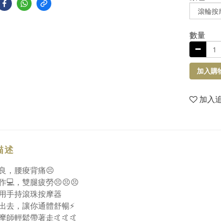
數量
加入購
加入
描述
良，腰痠背痛😣
💻，雙腿疲勞😣😣😣
用手持滾珠按摩器
出去，讓你通體舒暢⚡
摩師輕鬆帶著走🤙🤙🤙