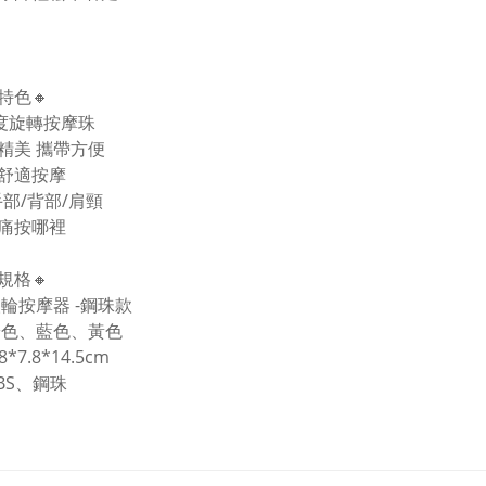
特色🔸
60度旋轉按摩珠
巧精美 攜帶方便
受舒適按摩
手部/背部/肩頸
痛按哪裡
規格🔸
滾輪按摩器 -鋼珠款
粉色、藍色、黃色
8*7.8*14.5cm
BS、鋼珠