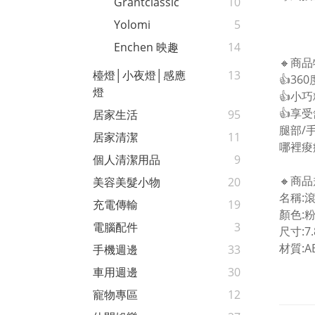
Grantclassic
10
Yolomi
5
Enchen 映趣
14
🔸商品
檯燈│小夜燈│感應
13
👍️3
燈
👍️小
👍️享
居家生活
95
腿部/
居家清潔
11
哪裡痠
個人清潔用品
9
🔸商品
美容美髮小物
20
名稱:
充電傳輸
19
顏色:
電腦配件
3
尺寸:7.
材質:A
手機週邊
33
車用週邊
30
寵物專區
12