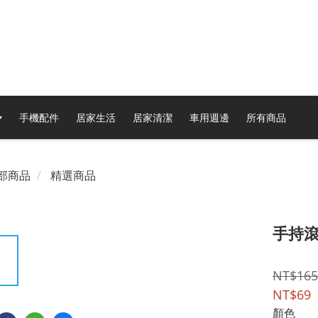
手機配件
居家生活
居家清潔
車用週邊
所有商品
部商品
精選商品
手持
NT$165
NT$69
顏色