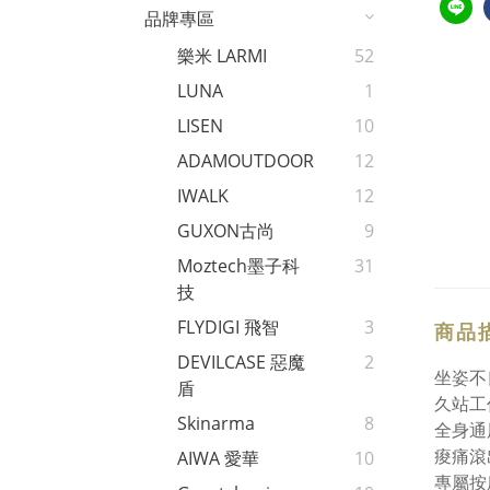
品牌專區
樂米 LARMI
52
LUNA
1
LISEN
10
ADAMOUTDOOR
12
IWALK
12
GUXON古尚
9
Moztech墨子科
31
技
FLYDIGI 飛智
3
商品
DEVILCASE 惡魔
2
坐姿不
盾
久站工作
Skinarma
8
全身通
痠痛滾
AIWA 愛華
10
專屬按