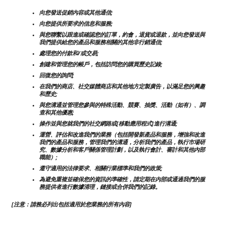
向您發送促銷內容或其他通信;
向您提供所要求的信息和服務;
與您聯繫以跟進或確認您的訂單，約會，退貨或退款，並向您發送與
我們提供給您的產品和服務相關的其他非行銷通信;
處理您的付款和/或交易;
創建和管理您的帳戶，包括訪問您的購買歷史記錄;
回復您的詢問;
在我們的商店、社交媒體商店和其他地方定製廣告，以滿足您的興趣
和歷史;
與您溝通並管理您參與的特殊活動、競賽、抽獎、活動（如有）、調
查和其他優惠;
操作並與您就我們的社交網路或[移動應用程式]進行溝通;
運營、評估和改進我們的業務（包括開發新產品和服務，增強和改進
我們的產品和服務，管理我們的溝通，分析我們的產品，執行市場研
究、數據分析和客戶關係管理計劃，以及執行會計、審計和其他內部
職能）;
遵守適用的法律要求、相關行業標準和我們的政策;
為避免重複並確保您的資訊的準確性，請定期在內部或通過我們的服
務提供者進行數據清理，鏈接或合併我們的記錄。
[注意：請務必列出包括適用於您業務的所有內容]