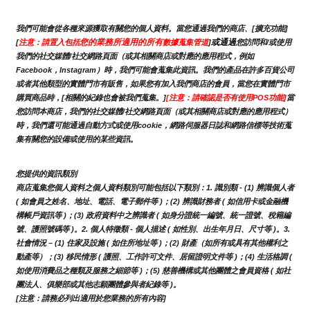
我們可能會從各種來源獲取有關您的個人資料。當您通過我們的商店、[擴充功能]
您的業務所適用的所有
或通過
[
注意：請置入包括
數據蒐集管道
]
您訪問和/或使用
我們的社交媒體/社交網路頁面（或其相關商店或對應的應用程式，例如
Facebook，Instagram）時，我們可能會蒐集此資訊。我們的產品在許多百貨公司
或者其他類型的實體門市有販售，如果您有加入我們商店的會員，當您在實體門市
購買商品時，[相關的紀錄也會被我們蒐集。]
[注意：請確認是否有使用POS功能]
當
您訪問本商店，我們的社交媒體/社交網路頁面（或其相關商店或對應的應用程式）
時，我們還可能通過自動方式或使用cookie，網路伺服器日誌和網路信標等技術蒐
集有關您的設備或使用的某些資訊。
您提供的資訊類別
商店蒐集您個人資料之個人資料類別可能包括以下類別：1. 識別類 - (1) 辨識個人者 
( 如會員之姓名、地址、電話、電子郵件等 )；(2) 辨識財務者 ( 如信用卡或金融機
構帳戶資訊等 )；(3) 政府資料中之辨識者 ( 如身分證統一編號、統一證號、稅籍編
號、護照號碼等 )。2. 個人特徵類 - 個人描述 ( 如性別、出生年月日、尺寸等 )。3.
社會情況 – (1) 住家及設施 ( 如住所地址等 )；(2) 財產（如所有或具有其他權利之
動產等）；(3) 移民情形 ( 護照、工作許可文件、居留證明文件等 )；(4) 生活格調 ( 
如使用消費品之種類及服務之細節等 )；(5) 慈善機構或其他團體之會員資格 ( 如社
團法人、俱樂部或其他志願團體參與者紀錄等 )。
[注意：請務必列出適用於您業務的所有內容]