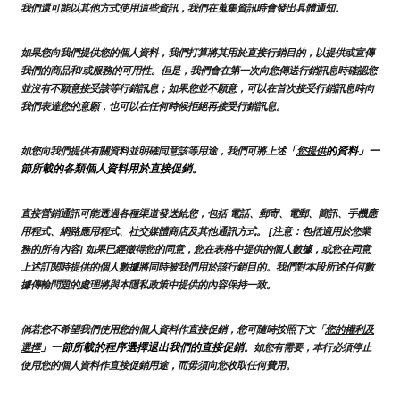
我們還可能以其他方式使用這些資訊，我們在蒐集資訊時會發出具體通知。
如果您向我們提供您的個人資料，我們打算將其用於直接行銷目的，以提供或宣傳
我們的商品和/或服務的可用性。但是，我們會在第一次向您傳送行銷訊息時確認您
並沒有不願意接受該等行銷訊息；如果您並不願意，可以在首次接受行銷訊息時向
我們表達您的意願，也可以在任何時候拒絕再接受行銷訊息。
「
的資料」一
如您向我們提供有關資料並明確同意該等用途，我們可將上述
您提供
節所載的各類個人資料用於直接促銷。
直接營銷通訊可能透過各種渠道發送給您，包括 電話、郵寄、電郵、簡訊、手機應
用程式、網路應用程式、社交媒體商店及其他通訊方式。 [注意：包括適用於您業
務的所有內容] 如果已經徵得您的同意，您在表格中提供的個人數據，或您在同意
上述訂閱時提供的個人數據將同時被我們用於該行銷目的。我們對本段所述任何數
據傳輸問題的處理將與本隱私政策中提供的內容保持一致。
倘若您不希望我們使用您的個人資料作直接促銷，您可隨時按照下文「
您的權利及
」一節所載的程序選擇退出我們的直接促銷
選擇
。如您有需要，本行必須停止
使用您的個人資料作直接促銷用途，而毋須向您收取任何費用。