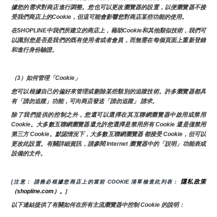
據您的需求對商店進行調整。您也可以更改瀏覽器的設置，以便瀏覽器不接
受我們商店上的Cookie，但這可能會影響您對商店某些功能的使用。
在SHOPLINE中我們所建立的商店上，藉助Cookie和其他類似技術，我們可
以識別您是否是我們的既有使用者或者會員，而無需在每個頁面上重新登錄
和進行身份驗證。
（3）如何管理「Cookie」
您可以根據自己的偏好來管理或刪除某些類別的追蹤技術。許多瀏覽器都具
有「請勿追蹤」功能，可向商店發送「請勿追蹤」 請求。
除了我們提供的控制之外，您還可以選擇在其互聯網瀏覽器中啟用或禁用
Cookie。大多數互聯網瀏覽器還允許您選擇是禁用所有 Cookie 還是僅禁用
第三方 Cookie。默認情況下，大多數互聯網瀏覽器 都接受 Cookie，但可以
更改此設置。有關詳細資訊，請參閱 Internet 瀏覽器中的「説明」功能表或
設備的文件。
隱私政策
[注意： 請務必根據您商店上的當前 COOKIE 清單檢查此列表： 
（shopline.com）。
]
以下連結提供了有關如何在所有主流瀏覽器中控制 Cookie 的說明：