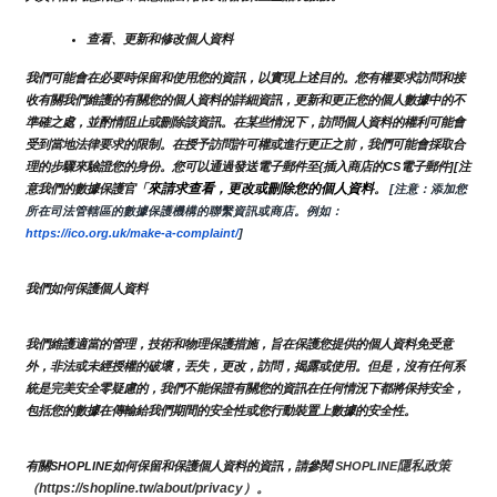
查看、更新和修改個人資料
我們可能會在必要時保留和使用您的資訊，以實現上述目的。您有權要求訪問和接
收有關我們維護的有關您的個人資料的詳細資訊，更新和更正您的個人數據中的不
準確之處，並酌情阻止或刪除該資訊。在某些情況下，訪問個人資料的權利可能會
受到當地法律要求的限制。在授予訪問許可權或進行更正之前，我們可能會採取合
理的步驟來驗證您的身份。您可以通過發送電子郵件至{插入商店的CS電子郵件][注
來請求查看，更改或刪除您的個人資料
意我們的數據保護官「
。
 [注意：添加您
所在司法管轄區的數據保護機構的聯繫資訊或商店。例如：
https://ico.org.uk/make-a-complaint/
]
我們如何保護個人資料
我們維護適當的管理，技術和物理保護措施，旨在保護您提供的個人資料免受意
外，非法或未經授權的破壞，丟失，更改，訪問，揭露或使用。但是，沒有任何系
統是完美安全零疑慮的，我們不能保證有關您的資訊在任何情況下都將保持安全，
包括您的數據在傳輸給我們期間的安全性或您行動裝置上數據的安全性。
隱私政策 
有關SHOPLINE如何保留和保護個人資料的資訊，請參閱 
SHOPLINE
（https://shopline.tw/about/privacy）。 