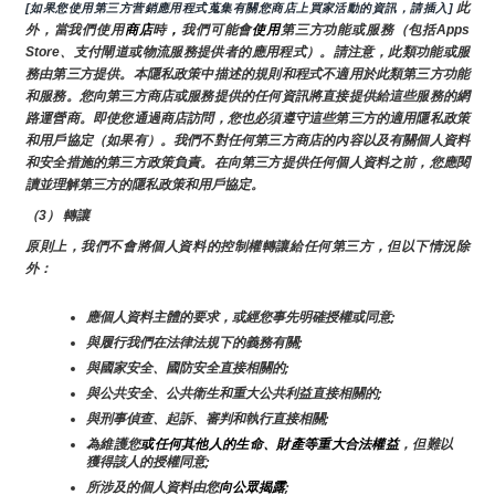
 此
[如果您使用第三方营銷應用程式蒐集有關您商店上買家活動的資訊，請插入]
外，當我們使用
商店
時
，
我們可能會
使用
第三方功能或服務（包括Apps 
Store、支付閘道或物流服務提供者的應用程式）。請注意，此類功能或服
務由第三方提供。本隱私政策中描述的規則和程式不適用於此類第三方功能
和服務。您向第三方商店或服務提供的任何資訊將直接提供給這些服務的網
路運營商。即使您通過商店訪問，您也必須遵守這些第三方的適用隱私政策
和用戶協定（如果有）。我們不對任何第三方商店的內容以及有關個人資料
和安全措施的第三方政策負責。在向第三方提供任何個人資料之前，您應閱
讀並理解第三方的隱私政策和用戶協定。
（3） 轉讓
原則上，我們不會將個人資料的控制權轉讓給任何第三方，但以下情況除
外：
應個人資料主體的要求，或經您事先明確授權或同意;
與履行我們在法律法規下的義務有關;
與國家安全、國防安全直接相關的;
與公共安全、公共衛生和重大公共利益直接相關的;
與刑事偵查、起訴、審判和執行直接相關;
為維護您
或任何其他人的生命、財產等重大合法權益
，但難以
獲得該人的授權同意;
所涉及的個人資料由您
向公眾揭露
;