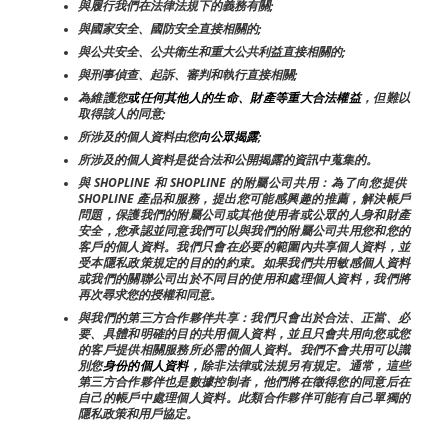
與履行我們在法律法規下的義務有關;
與國家安全、國防安全直接相關的;
與公共安全、公共衛生和重大公共利益直接相關的;
與刑事偵查、起訴、審判和執行直接相關;
為維護您
或任何其他人的生命、財產等重大合法權益
，但難以
取得該人的同意;
所涉及的個人資料由您
向公眾揭露
;
所涉及的個人資料是從合法和公開揭露的資訊中蒐集的。
與 SHOPLINE 和 SHOPLINE 的附屬公司共用：為了向您提供 
SHOPLINE 產品和服務，提出您可能感興趣的推薦，解決帳戶
問題，保護我們的附屬公司或其他使用者或公眾的人身和財產
安全，您承認並同意我們可以與我們的附屬公司共用您和您的
客戶的個人資料。我們只會在必要的範圍內共享個人資料，並
受本隱私政策規定的目的的約束。如果我們共用敏感個人資料
或我們的關聯公司出於不同目的使用和處理個人資料，我們將
再次尋求您的授權和同意。
與我們的第三方合作夥伴共享：我們只會出於合法、正當、必
要、具體和明確的目的共用個人資料，並且只會共用向您或您
的客戶提供相關服務所必需的個人資料。我們不會共用可以識
別您
身份的個人資料
，除非法律或法規另有規定。通常，這些
第三方合作夥伴也是數據控制者，他們將在徵得您的同意后在
自己的帳戶中處理個人資料。此類合作夥伴可能有自己單獨的
隱私政策和用戶協定。