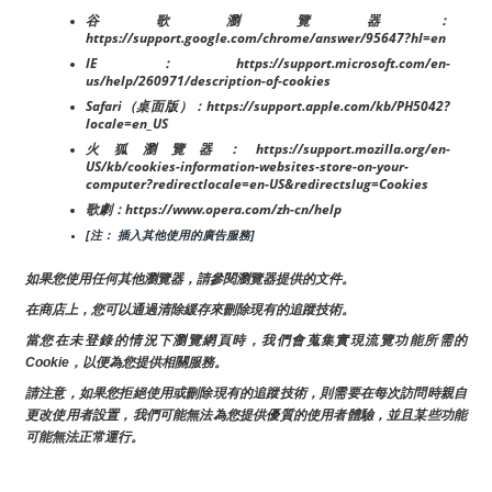
谷歌瀏覽器：
https://support.google.com/chrome/answer/95647?hl=en
IE：https://support.microsoft.com/en-
us/help/260971/description-of-cookies
Safari（桌面版）：https://support.apple.com/kb/PH5042?
locale=en_US
火狐瀏覽器：https://support.mozilla.org/en-
US/kb/cookies-information-websites-store-on-your-
computer?redirectlocale=en-US&redirectslug=Cookies
歌劇：https://www.opera.com/zh-cn/help
[注： 插入其他使用的廣告服務]
如果您使用任何其他瀏覽器，請參閱瀏覽器提供的文件。
在商店上，您可以通過清除緩存來刪除現有的追蹤技術。
當您在未登錄的情況下瀏覽網頁時，我們會蒐集實現流覽功能所需的
Cookie，以便為您提供相關服務。
請注意，如果您拒絕使用或刪除現有的追蹤技術，則需要在每次訪問時親自
更改使用者設置，我們可能無法為您提供優質的使用者體驗，並且某些功能
可能無法正常運行。