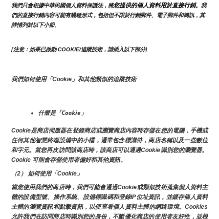
您提供的個人資料用於直接行銷
我們只會根據中華民國個人資料保護法，將
。我
們的直接行銷內容可能有幾種形式，包括但不限於行銷郵件、電子郵件和簡訊，其
詳情列於以下小節。
[注意：如果已啟動 COOKIE/追蹤技術，請插入以下部分]
我們如何使用「Cookie」和其他類似的追蹤技術
什麼是「Cookie」
Cookie是商店伺服器在登錄商店或瀏覽商店內容時存儲在您的電腦，手機或
任何其他智慧終端設備中的小檔，通常包含標識符，商店名稱以及一些數位
和字元。當您再次訪問該商店時，該商店可以通過Cookie識別您的瀏覽器。
Cookie 可能會存儲使用者偏好和其他資訊。
（2） 如何使用「Cookie」
當您使用我們的商店時，我們可能會通過Cookie或類似技術蒐集個人資料主
體的設備型號、操作系統、設備標識碼和登錄IP位址資訊，並緩存個人資料
主體的瀏覽資訊和點擊資訊，以便查看個人資料主體的網路環境。Cookies
允許我們在訪問商店時識別您的身份，不斷優化商店的使用者友好性，並根